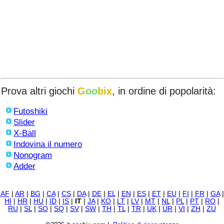
Prova altri giochi
G
oo
bix
, in ordine di popolarità:
Futoshiki
Slider
X-Ball
Indovina il numero
Nonogram
Adder
AF
|
AR
|
BG
|
CA
|
CS
|
DA
|
DE
|
EL
|
EN
|
ES
|
ET
|
EU
|
FI
|
FR
|
GA
|
HI
|
HR
|
HU
|
ID
|
IS
|
IT
|
JA
|
KO
|
LT
|
LV
|
MT
|
NL
|
PL
|
PT
|
RO
|
RU
|
SL
|
SO
|
SQ
|
SV
|
SW
|
TH
|
TL
|
TR
|
UK
|
UR
|
VI
|
ZH
|
ZU