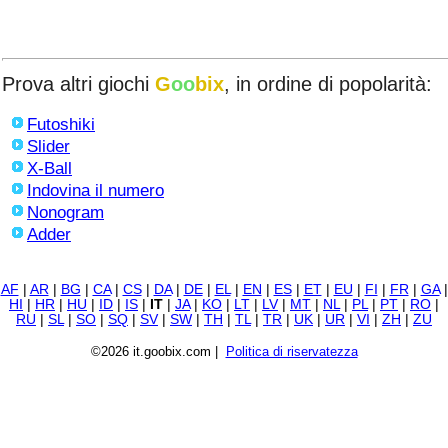
Prova altri giochi
G
oo
bix
, in ordine di popolarità:
Futoshiki
Slider
X-Ball
Indovina il numero
Nonogram
Adder
AF
|
AR
|
BG
|
CA
|
CS
|
DA
|
DE
|
EL
|
EN
|
ES
|
ET
|
EU
|
FI
|
FR
|
GA
|
HI
|
HR
|
HU
|
ID
|
IS
|
IT
|
JA
|
KO
|
LT
|
LV
|
MT
|
NL
|
PL
|
PT
|
RO
|
RU
|
SL
|
SO
|
SQ
|
SV
|
SW
|
TH
|
TL
|
TR
|
UK
|
UR
|
VI
|
ZH
|
ZU
©2026 it.goobix.com |
Politica di riservatezza