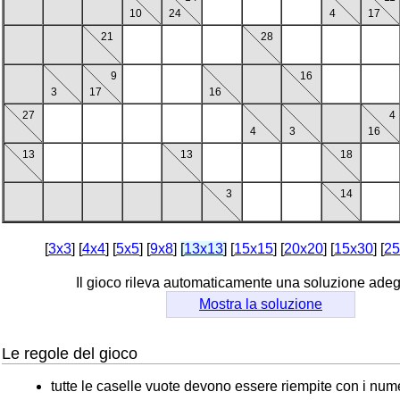
10
24
4
17
21
28
9
16
3
17
16
27
4
4
3
16
13
13
18
3
14
[
3x3
] [
4x4
] [
5x5
] [
9x8
]
[
13x13
]
[
15x15
] [
20x20
] [
15x30
] [
25
Il gioco rileva automaticamente una soluzione ad
Mostra la soluzione
Le regole del gioco
tutte le caselle vuote devono essere riempite con i nume