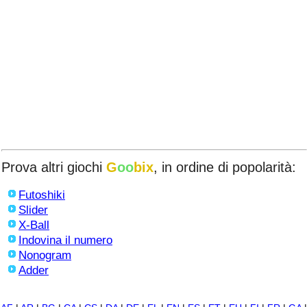
Prova altri giochi
G
oo
bix
, in ordine di popolarità:
Futoshiki
Slider
X-Ball
Indovina il numero
Nonogram
Adder